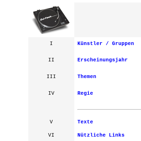
I
Künstler / Gruppen
II
Erscheinungsjahr
III
Themen
IV
Regie
V
Texte
VI
Nützliche Links